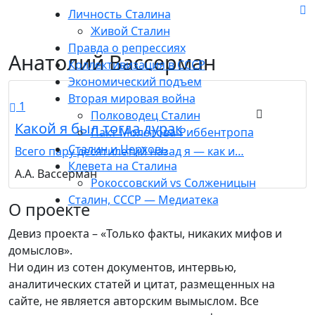
Личность Сталина
Живой Сталин
Правда о репрессиях
Анатолий Вассерман
Коллективизация в СССР
Экономический подъем
Вторая мировая война
1
Полководец Сталин
Какой я был тогда дурак
Пакт Молотова-Риббентропа
Сталин и Церковь
Всего пару десятилетий назад я — как и…
Клевета на Сталина
А.А. Вассерман
Рокоссовский vs Солженицын
Сталин, СССР — Медиатека
О проекте
Девиз проекта – «Только факты, никаких мифов и
домыслов».
Ни один из сотен документов, интервью,
аналитических статей и цитат, размещенных на
сайте, не является авторским вымыслом. Все