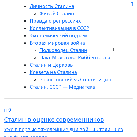
Личность Сталина
Живой Сталин
Правда о репрессиях
Коллективизация в СССР
Экономический подъем
Вторая мировая война
Полководец Сталин
Пакт Молотова-Риббентропа
Сталин и Церковь
Клевета на Сталина
Рокоссовский vs Солженицын
Сталин, СССР — Медиатека
0
Сталин в оценке современников
Уже в первые тяжелейшие дни войны Сталин без
колебания принял…