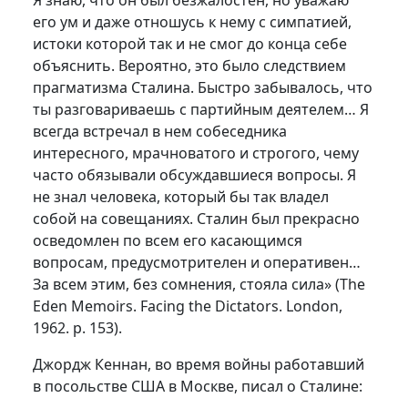
Я знаю, что он был безжалостен, но уважаю
его ум и даже отношусь к нему с симпатией,
истоки которой так и не смог до конца себе
объяснить. Вероятно, это было следствием
прагматизма Сталина. Быстро забывалось, что
ты разговариваешь с партийным деятелем… Я
всегда встречал в нем собеседника
интересного, мрачноватого и строгого, чему
часто обязывали обсуждавшиеся вопросы. Я
не знал человека, который бы так владел
собой на совещаниях. Сталин был прекрасно
осведомлен по всем его касающимся
вопросам, предусмотрителен и оперативен…
За всем этим, без сомнения, стояла сила» (Тhе
Еdеn Меmоirs. Fасing thе Dictators. Lоndоn,
1962. р. 153).
Джордж Кеннан, во время войны работавший
в посольстве США в Москве, писал о Сталине: