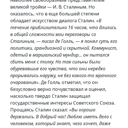
наиболее своеобразным представителем
великой тройки — И. В. Сталиным. Но
оказалось, что в еще большей степени
обладает искусством диалога Сталин.
«В
течение приблизительно 16 часов, что длились
в общей сложности мои переговоры со
Сталиным, — писал де Голль, — я понял суть его
политики, грандиозной и скрытной. Коммунист,
одетый в маршальский мундир… он пытался
сбить меня с толку. Но так сильны были
обуревавшие его чувства, что они нередко
прорывались наружу, не без какого-то мрачного
очарования»
. Де Голль отметил, что он
безусловно верно почувствовал и оценил,
насколько твердо Сталин защищал
государственные интересы Советского Союза.
Прощаясь Сталин сказал:
«Вы хорошо
держались. В добрый час! Люблю иметь дело с
человеком, который знает, чего хочет, даже