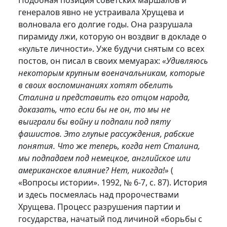
Подобная позиция советских маршалов и
генералов явно не устраивала Хрущева и
волновала его долгие годы. Она разрушала
пирамиду лжи, которую он воздвиг в докладе о
«культе личности». Уже будучи снятым со всех
постов, он писал в своих мемуарах:
«Удивляюсь
некоторым крупным военачальникам, которые
в своих воспоминаниях хотят обелить
Сталина и представить его отцом народа,
доказать, что если бы не он, то мы не
выиграли бы войну и подпали под пяту
фашистов. Это глупые рассуждения, рабские
понятия. Что же теперь, когда нет Сталина,
мы подпадаем под немецкое, английское или
американское влияние? Нет, никогда!»
(
«Вопросы истории». 1992, № 6-7, с. 87). История
и здесь посмеялась над пророчествами
Хрущева. Процесс разрушения партии и
государства, начатый под личиной «борьбы с