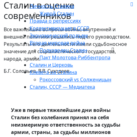
Сталин в оценке
Личность Сталина
современников
Живой Сталин
Правда о репрессиях
Коллективизация в СССР
Все важнейшие вопросы войны, внутренней и
Экономический подъем
внешней политики решались под его руководством.
Вторая мировая война
Результаты его деятельности имели судьбоносное
Полководец Сталин
значение для социалистического государства,
Пакт Молотова-Риббентропа
народа, армии.
Сталин и Церковь
Б.Г. Соловьев, В.В. Суходеев
Клевета на Сталина
Рокоссовский vs Солженицын
Сталин, СССР — Медиатека
Уже в первые тяжелейшие дни войны
Сталин без колебания принял на себя
неизмеримую ответственность за судьбы
армии, страны, за судьбы миллионов