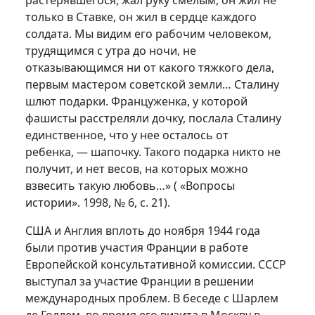
растерявшегося, жал руку смелым, он жил не
только в Ставке, он жил в сердце каждого
солдата. Мы видим его рабочим человеком,
трудящимся с утра до ночи, не
отказывающимся ни от какого тяжкого дела,
первым мастером советской земли… Сталину
шлют подарки. Француженка, у которой
фашисты расстреляли дочку, послала Сталину
единственное, что у нее осталось от
ребенка, — шапочку. Такого подарка никто не
получит, и нет весов, на которых можно
взвесить такую любовь…» ( «Вопросы
истории». 1998, № 6, с. 21).
США и Англия вплоть до ноября 1944 года
были против участия Франции в работе
Европейской консультативной комиссии. СССР
выступал за участие Франции в решении
международных проблем. В беседе с Шарлем