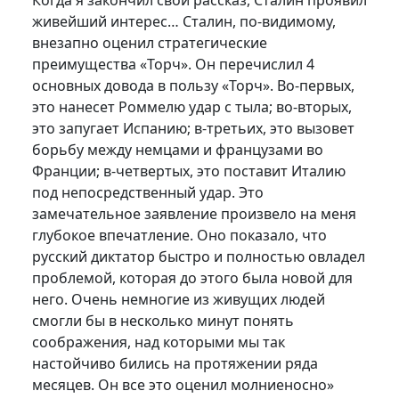
Когда я закончил свой рассказ, Сталин проявил
живейший интерес… Сталин, по-видимому,
внезапно оценил стратегические
преимущества «Торч». Он перечислил 4
основных довода в пользу «Торч». Во-первых,
это нанесет Роммелю удар с тыла; во-вторых,
это запугает Испанию; в-третьих, это вызовет
борьбу между немцами и французами во
Франции; в-четвертых, это поставит Италию
под непосредственный удар. Это
замечательное заявление произвело на меня
глубокое впечатление. Оно показало, что
русский диктатор быстро и полностью овладел
проблемой, которая до этого была новой для
него. Очень немногие из живущих людей
смогли бы в несколько минут понять
соображения, над которыми мы так
настойчиво бились на протяжении ряда
месяцев. Он все это оценил молниеносно»