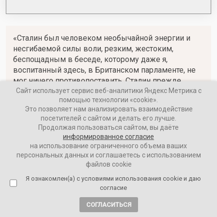
«Сталин был человеком необычайной энергии и
несгибаемой силы воли, резким, жестоким,
беспощадным в беседе, которому даже я,
воспитанный здесь, в Британском парламенте, не
мог ничего противопоставить. Сталин прежде
всего обладал большим чувством юмора и
Сайт использует сервис веб-аналитики Яндекс Метрика с
помощью технологии «cookie».
сарказма и способностью точно воспринимать
Это позволяет нам анализировать взаимодействие
мысли. Эта сила была настолько велика в
посетителей с сайтом и делать его лучше.
Сталине, что он казался неповторимым среди
Продолжая пользоваться сайтом, вы даёте
руководителей государств всех времен и
информированное согласие
народов».
на использование ограниченного объема ваших
персональных данных и соглашаетесь с использованием
файлов cookie
Уинстон Черчилль
Я ознакомлен(а) с условиями использования cookie и даю
согласие
Речь в палате общин 21 декабря 1959 года, в день 80-
летия Сталина
СОГЛАСИТЬСЯ