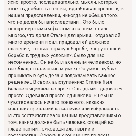
ясно, просто, последовательно; мысли, которые
хотел вдолбить в головы, вдалбливал прочно, и, в
нашем представлении, никогда не обещал того,
что не делал бы впоследствии… Это было
неопровержимым фактом, а за этим стояло
многое, что делал Сталин для армии… отдавал ей
много времени и сил, придавал ей должное
значение, готовил страну к борьбе, вооруженной
борьбе в трудных условиях, было для нас
несомненно… Он не был военным человеком, но
он обладал гениальным умом. Он умел глубоко
проникать в суть дела и подсказывать важное
решение… В своих выступлениях Сталин был
безапелляционен, но прост. С людьми… держался
просто. Одевался просто, одинаково. В нем не
чувствовалось ничего показного, никаких
внешних претензий на величие или избранность.
И это соответствовало нашим представлениям о
том, каким должен быть человек, стоящий во
главе партии… руководитель партии и
государства… (Скажу в скобках, что по всем