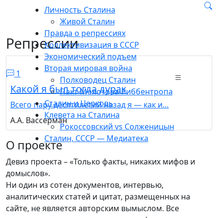
Личность Сталина
Живой Сталин
Правда о репрессиях
Репрессии
Коллективизация в СССР
Экономический подъем
Вторая мировая война
1
Полководец Сталин
Какой я был тогда дурак
Пакт Молотова-Риббентропа
Сталин и Церковь
Всего пару десятилетий назад я — как и…
Клевета на Сталина
А.А. Вассерман
Рокоссовский vs Солженицын
Сталин, СССР — Медиатека
О проекте
Девиз проекта – «Только факты, никаких мифов и
домыслов».
Ни один из сотен документов, интервью,
аналитических статей и цитат, размещенных на
сайте, не является авторским вымыслом. Все