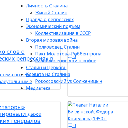
Личность Сталина
Живой Сталин
Правда о репрессиях
Экономический подъем
Коллективизация в СССР
Вторая мировая война
Полководец Сталин
о слов о
Пакт Молотова-Риббентропа
0
ских репрессиях в
Разоблачение лжи о войне
Сталин и Церковь
Клевета на Сталина
 тема по сей день
Рокоссовский vs Солженицын
краеугольным…
Медиатека
итаторы»
тировали даже
ких генералов
0