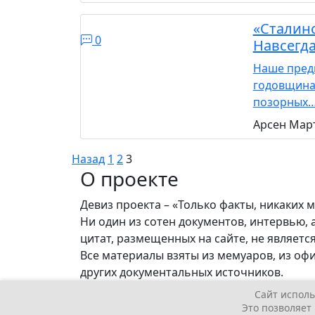
«Сталинс
0
Навсегд
Наше пред
годовщина
позорных
Арсен Мар
Пагинация
Назад
1
2
3
О проекте
записей
Девиз проекта – «Только факты, никаких 
Ни один из сотен документов, интервью, 
цитат, размещенных на сайте, не являет
Все материалы взяты из мемуаров, из оф
других документальных источников.
Сайт исполь
©
Правда о Сталине
Это позволяет