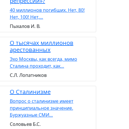
репрессий»?
40 миллионов погибших. Нет, 80!
Нет, 100! Нет,…
Пыхалов И. В.
О тысячах миллионов
арестованных
Эхо Москвы, как всегда, мимо
Сталина проходит, как…
С.Л. Лопатников
О Сталинизме
Вопрос о сталинизме имеет
принципиальное значение.
Буржуазные СМИ…
Соловьев Б.С.