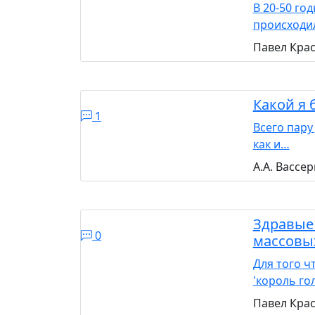
В 20-50 го
происходи
Павел Кра
Какой я 
1
Всего пару
как и…
А.А. Вассе
Здравые
0
массовы
Для того ч
'король г
Павел Кра