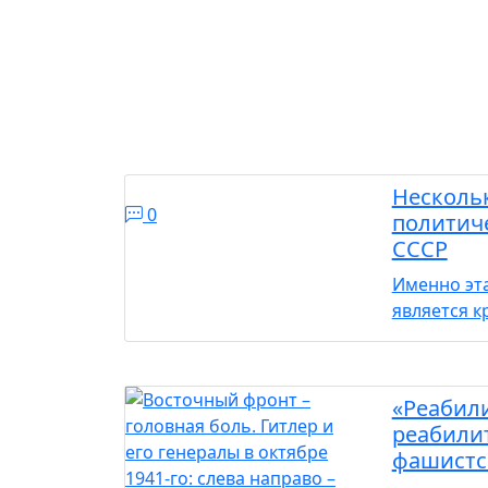
Нескольк
0
политиче
СССР
Именно эта
является 
«Реабил
реабили
фашистс