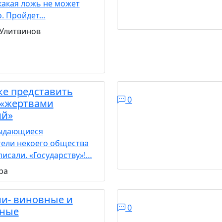
какая ложь не может
о. Пройдет…
 Улитвинов
ке представить
0
 «жертвами
ий»
ыдающиеся
тели некоего общества
исали. «Государству»!…
ра
ии- виновные и
0
ные