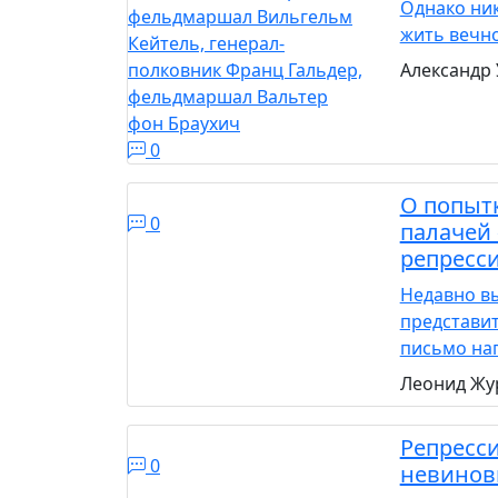
Однако ни
жить вечн
Александр
0
О попыт
0
палачей
репресс
Недавно в
представи
письмо нап
Леонид Жу
Репресс
0
невинов