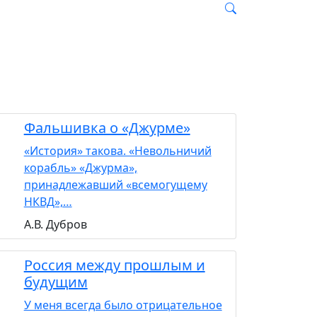
Фальшивка о «Джурме»
«История» такова. «Невольничий
корабль» «Джурма»,
принадлежавший «всемогущему
НКВД»,…
А.В. Дубров
Россия между прошлым и
будущим
У меня всегда было отрицательное