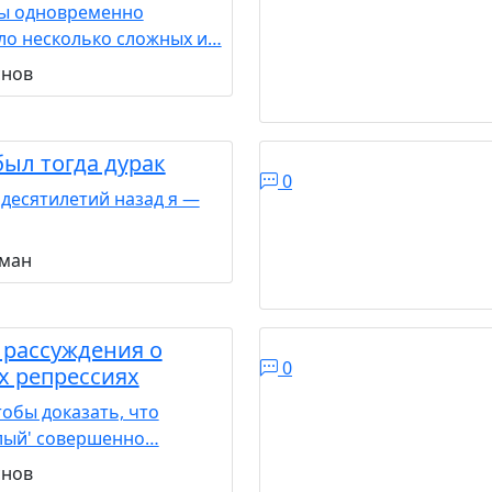
ды одновременно
ло несколько сложных и…
снов
был тогда дурак
0
 десятилетий назад я —
рман
 рассуждения о
0
х репрессиях
тобы доказать, что
олый' совершенно…
снов