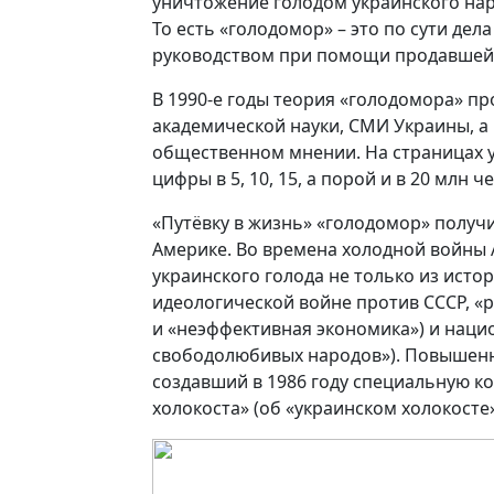
уничтожение голодом украинского наро
То есть «голодомор» – это по сути де
руководством при помощи продавшейс
В 1990-е годы теория «голодомора» п
академической науки, СМИ Украины, а 
общественном мнении. На страницах у
цифры в 5, 10, 15, а порой и в 20 млн 
«Путёвку в жизнь» «голодомор» получи
Америке. Во времена холодной войн
украинского голода не только из ист
идеологической войне против СССР, «
и «неэффективная экономика») и наци
свободолюбивых народов»). Повышенны
создавший в 1986 году специальную к
холокоста» (об «украинском холокосте