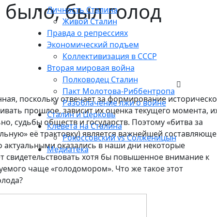
 было, был голод
Личность Сталина
Живой Сталин
Правда о репрессиях
Экономический подъем
Коллективизация в СССР
Вторая мировая война
Полководец Сталин
Пакт Молотова-Риббентропа
нная, поскольку отвечает за формирование историческо
Разоблачение лжи о войне
нивать прошлое, зависит их оценка текущего момента, и
Сталин и Церковь
но, судьбы обществ и государств. Поэтому «битва за
Клевета на Сталина
ильную» её трактовку) является важнейшей составляющ
Рокоссовский vs Солженицын
ко актуальными оказались в наши дни некоторые
Медиатека
т свидетельствовать хотя бы повышенное внимание к
енуемого чаще «голодомором». Что же такое этот
олода?