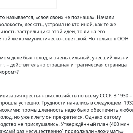
то называется, «своя своих не познаша». Начали
олокост», дескать, устроил не кто иной, как те же
ьность застрельщика этой идеи, то ли на его
е той же коммунистическо-советской. Но только к ООН
самом деле был голод, и очень сильный, унесший жизни
 гг. – действительно страшная и трагическая страница
омором»?
ивизация крестьянских хозяйств по всему СССР. В 1930 –
 прошла успешно. Трудности начались в следующем, 193
высокими: промышленность надо было обеспечить любо
олод, но уже к лету он прекратился. Однако к этому
водство не прислушались. Утверждённый план (400 млн
о каждый раз несущественно) продолжали «дожимать»