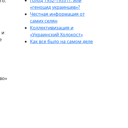
Голод 1932-1933 гг. или
го.
«геноцид украинцев»?
Честная информация от
самих селян
Коллективизация и
 и
«Украинский Холокост»
е
Как все было на самом деле
во»