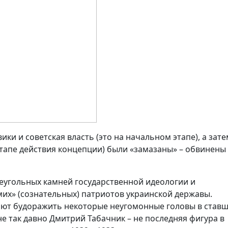
ки и советская власть (это на начальном этапе), а зате
тапе действия концепции) были «замазаны» – обвинены
еугольных камней государственной идеологии и
мих» (сознательных) патриотов украинской державы.
ают будоражить некоторые неугомонные головы в став
е так давно Дмитрий Табачник – не последняя фигура в