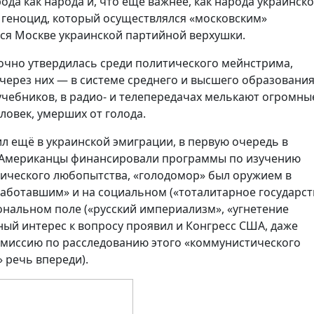
да как народа и, что ещё важнее, как народа украинско
ла геноцид, который осуществлялся «московским»
я Москве украинской партийной верхушки.
рочно утвердилась среди политического мейнстрима,
через них — в системе среднего и высшего образования
чебников, в радио- и телепередачах мелькают огромны
человек, умерших от голода.
л ещё в украинской эмиграции, в первую очередь в
ы Американцы финансировали программы по изучению
орического любопытства, «голодомор» был оружием в
работавшим» и на социальном («тоталитарное государст
ональном поле («русский империализм», «угнетение
й интерес к вопросу проявил и Конгресс США, даже
омиссию по расследованию этого «коммунистического
» речь впереди).