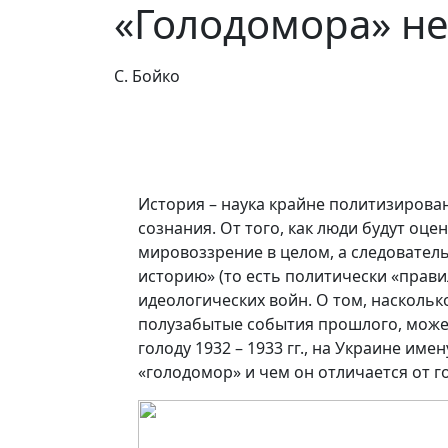
«Голодомора» не
С. Бойко
История – наука крайне политизирова
сознания. От того, как люди будут оце
мировоззрение в целом, а следователь
историю» (то есть политически «прав
идеологических войн. О том, насколь
полузабытые события прошлого, може
голоду 1932 – 1933 гг., на Украине им
«голодомор» и чем он отличается от г