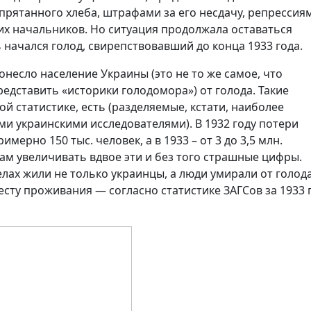
рятанного хлеба, штрафами за его несдачу, репрессия
х начальников. Но ситуация продолжала оставаться
ь начался голод, свирепствовавший до конца 1933 года.
онесло население Украины (это не то же самое, что
редставить «историки голодомора») от голода. Такие
й статистике, есть (разделяемые, кстати, наиболее
 украинскими исследователями). В 1932 году потери
мерно 150 тыс. человек, а в 1933 – от 3 до 3,5 млн.
ам увеличивать вдвое эти и без того страшные цифры.
елах жили не только украинцы, а люди умирали от голод
есту проживания — согласно статистике ЗАГСов за 1933 г