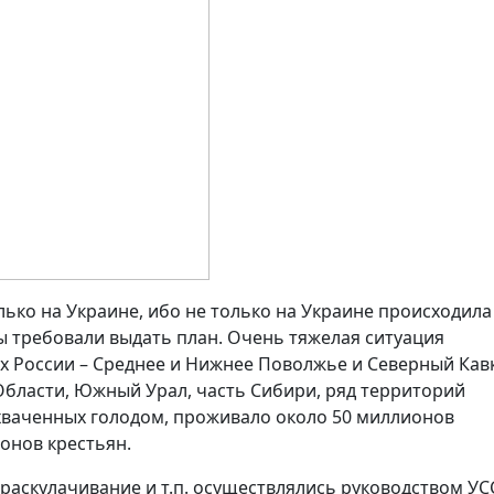
олько на Украине, ибо не только на Украине происходила
ы требовали выдать план. Очень тяжелая ситуация
х России – Среднее и Нижнее Поволжье и Северный Кавк
бласти, Южный Урал, часть Сибири, ряд территорий
 охваченных голодом, проживало около 50 миллионов
ионов крестьян.
 раскулачивание и т.п. осуществлялись руководством УС