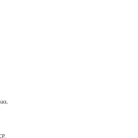
аз,
СР,