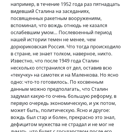
например, в течение 1952 года раз пятнадцать
видевший Сталина на заседаниях,
посвященных ракетным вооружениям,
вспоминал, что вождь отнюдь не казался
ослабевшим умом… Послевоенный период
нашей истории темен не менее, чем
дорюриковская Россия. Что тогда происходило
в стране, не знает толком, наверное, никто.
Известно, что после 1949 года Сталин
несколько отстранился от дел, оставив всю
«текучку» на самотек и на Маленкова. Но ясно
одно: что-то готовилось. По косвенным
данным можно предполагать, что Сталин
задумал какую-то очень большую реформу, в
первую очередь экономическую, и уж потом,
может быть, политическую. Ясно и другое:
вождь был стар и болен, прекрасно это знал,
дефицитом мужества не страдал и не мог не
думать, что будет с государством после его