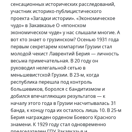
сенсационных исторических расследований,
участник историко-публицистического
проекта «Загадки истории». «Экономическое
чудо» в Закавказье О «японском
экономическом чуде» у нас слышали многие. А
вот кто знает о грузинском? Осенью 1931 года
первым секретарем компартии Грузии стал
молодой чекист Лаврентий Берия — личность
весьма примечательная. В 20 году он
руководил нелегальной сетью в
меньшевистской Грузии. В 23-м, когда
республика перешла под контроль
большевиков, боролся с бандитизмом и
добился впечатляющих результатов — к
началу этого года в Грузии насчитывалась 31
банда, к концу года их осталось лишь 10. В 25-м
Берия награжден орденом Боевого Красного
знамени. К 1929 году стал одновременно
председателем ГПУ Закавказья и