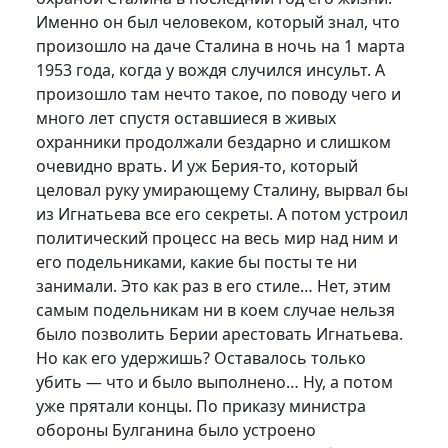
Именно он был человеком, который знал, что
произошло на даче Сталина в ночь на 1 марта
1953 года, когда у вождя случился инсульт. А
произошло там нечто такое, по поводу чего и
много лет спустя оставшиеся в живых
охранники продолжали бездарно и слишком
очевидно врать. И уж Берия-то, который
целовал руку умирающему Сталину, вырвал бы
из Игнатьева все его секреты. А потом устроил
политический процесс на весь мир над ним и
его подельниками, какие бы посты те ни
занимали. Это как раз в его стиле… Нет, этим
самым подельникам ни в коем случае нельзя
было позволить Берии арестовать Игнатьева.
Но как его удержишь? Оставалось только
убить — что и было выполнено… Ну, а потом
уже прятали концы. По приказу министра
обороны Булганина было устроено