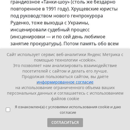
грандиозное «Танки-шоу» (столь же бездарно
повторенное в 1991 году). Хрущевские юристы
под руководством нового генпрокурора
Руденко, тоже выходца с Украины,
инсценировали судебный процесс
(инсценировки — и по сей день любимое
занятие прокуратуры). Потом память обо всем
хорошем, что сделал Берия, была тщательно
Сайт использует сервис веб-аналитики Яндекс Метрика с
вымарана, и запущены в обиход пошлые
помощью технологии «cookie».
сказки о кровавом палаче и сексуальном
Это позволяет нам анализировать взаимодействие
маньяке.
посетителей с сайтом и делать его лучше.
Продолжая пользоваться сайтом, вы даёте
информированное согласие
По части «черного пиара» Хрущев был
на использование ограниченного объема ваших
талантлив. Похоже, что это был единственный
персональных данных и соглашаетесь с использованием
его талант… И секс-маньяком он тоже не был!
файлов cookie
Идея представить Берию сексуальным
Я ознакомлен(а) с условиями использования cookie и даю
маньяком была впервые озвучена на Пленуме
согласие
ЦК в июле 1953 года. Секретарь ЦК Шаталин,
СОГЛАСИТЬСЯ
который, как он утверждал, делал обыск в