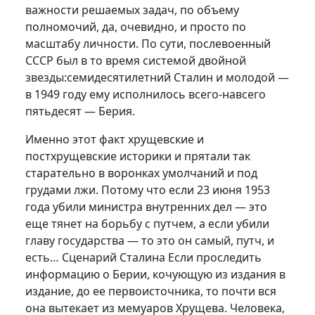
важности решаемых задач, по объему
полномочий, да, очевидно, и просто по
масштабу личности. По сути, послевоенный
СССР был в то время системой двойной
звезды:семидесятилетний Сталин и молодой —
в 1949 году ему исполнилось всего-навсего
пятьдесят — Берия.
Именно этот факт хрущевские и
постхрущевские историки и прятали так
старательно в воронках умолчаний и под
грудами лжи. Потому что если 23 июня 1953
года убили министра внутренних дел — это
еще тянет на борьбу с путчем, а если убили
главу государства — то это он самый, путч, и
есть… Сценарий Сталина Если проследить
информацию о Берии, кочующую из издания в
издание, до ее первоисточника, то почти вся
она вытекает из мемуаров Хрущева. Человека,