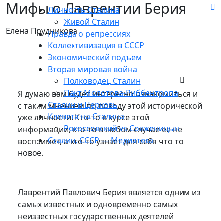
Мифы о Лаврентии Берия
Личность Сталина
Живой Сталин
Елена Прудникова
Правда о репрессиях
Коллективизация в СССР
Экономический подъем
Вторая мировая война
Полководец Сталин
Пакт Молотова-Риббентропа
Я думаю вам будет интересно ознакомиться и
Сталин и Церковь
с таким мнением по поводу этой исторической
Клевета на Сталина
уже личности. Кто-то в курсе этой
Рокоссовский vs Солженицын
информации, кто-то в любом случае ее не
Сталин, СССР — Медиатека
воспримет, а кто-то узнает для себя что то
новое.
Лаврентий Павлович Берия является одним из
самых известных и одновременно самых
неизвестных государственных деятелей