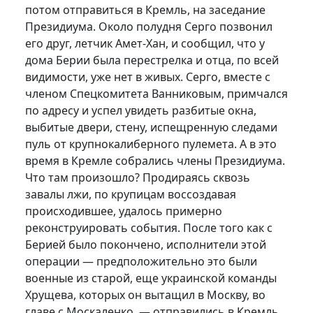
потом отправиться в Кремль, на заседание
Президиума. Около полудня Серго позвонил
его друг, летчик Амет-Хан, и сообщил, что у
дома Берии была перестрелка и отца, по всей
видимости, уже нет в живых. Серго, вместе с
членом Спецкомитета Ванниковым, примчался
по адресу и успел увидеть разбитые окна,
выбитые двери, стену, испещренную следами
пуль от крупнокалиберного пулемета. А в это
время в Кремле собрались члены Президиума.
Что там произошло? Продираясь сквозь
завалы лжи, по крупицам воссоздавая
происходившее, удалось примерно
реконструировать события. После того как с
Берией было покончено, исполнители этой
операции — предположительно это были
военные из старой, еще украинской команды
Хрущева, которых он вытащил в Москву, во
главе с Москаленко, — отправились в Кремль.