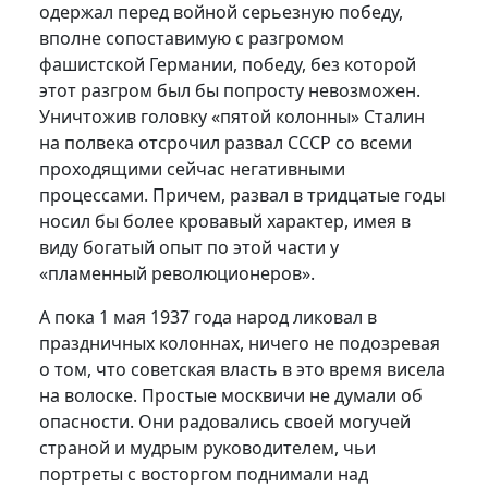
одержал перед войной серьезную победу,
вполне сопоставимую с разгромом
фашистской Германии, победу, без которой
этот разгром был бы попросту невозможен.
Уничтожив головку «пятой колонны» Сталин
на полвека отсрочил развал СССР со всеми
проходящими сейчас негативными
процессами. Причем, развал в тридцатые годы
носил бы более кровавый характер, имея в
виду богатый опыт по этой части у
«пламенный революционеров».
А пока 1 мая 1937 года народ ликовал в
праздничных колоннах, ничего не подозревая
о том, что советская власть в это время висела
на волоске. Простые москвичи не думали об
опасности. Они радовались своей могучей
страной и мудрым руководителем, чьи
портреты с восторгом поднимали над