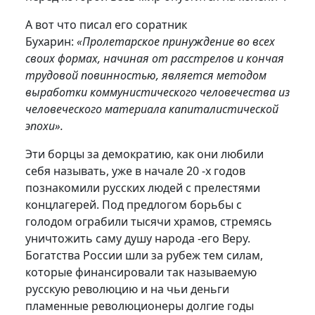
А вот что писал его соратник
Бухарин:
«Пролетарское принуж­дение во всех
своих формах, начиная от расстрелов и кончая
трудовой повинностью, является методом
выработки коммунистического че­ловечества из
человеческого материала капиталистической
эпохи».
Эти борцы за демократию, как они любили
себя называть, уже в начале 20 -х годов
познакомили русских людей с прелестями
концла­герей. Под предлогом борьбы с
голодом ограбили тысячи храмов, стремясь
уничтожить саму душу народа -его Веру.
Богатства России шли за рубеж тем силам,
которые финансировали так называемую
русскую революцию и на чьи деньги
пламенные революционеры дол­гие годы