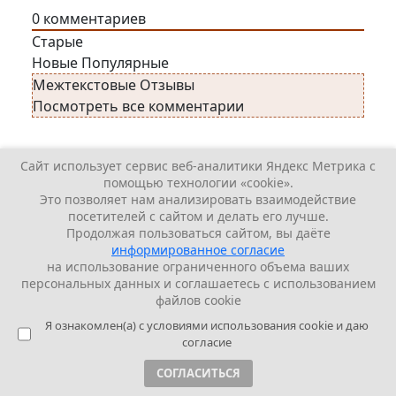
0
комментариев
Старые
Новые
Популярные
Межтекстовые Отзывы
Посмотреть все комментарии
Сайт использует сервис веб-аналитики Яндекс Метрика с
помощью технологии «cookie».
Люди говорят
Это позволяет нам анализировать взаимодействие
посетителей с сайтом и делать его лучше.
Илья Алексеевич
Редко кому удаётся
Продолжая пользоваться сайтом, вы даёте
победить себя, это практически ...
информированное согласие
stalin
Спасибо...
на использование ограниченного объема ваших
персональных данных и соглашаетесь с использованием
Химки
Зачем врать, что "военные
файлов cookie
потери СССР и Третьего Р...
Я ознакомлен(а) с условиями использования cookie и даю
Анатолий
О репрессиях 1937г. сказано
согласие
много правды и неправд...
Виктор
Деятельность Солженицына —
СОГЛАСИТЬСЯ
это деятельность дельца...