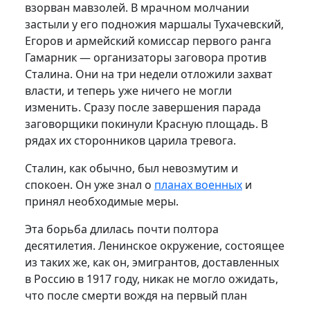
взорван мавзо­лей. В мрачном молчании
застыли у его подножия маршалы Тухачев­ский,
Егоров и армейский комиссар первого ранга
Гамарник — органи­заторы заговора против
Сталина. Они на три недели отложили зах­ват
власти, и теперь уже ничего не могли
изменить. Сразу после за­вершения парада
заговорщики покинули Красную площадь. В
рядах их сторонников царила тревога.
Сталин, как обычно, был не­возмутим и
спокоен. Он уже знал о
планах военных
и
принял необхо­димые меры.
Эта борьба длилась почти полтора
десятилетия. Ленинское окружение, состоящее
из таких же, как он, эмигрантов, достав­ленных
в Россию в 1917 году, никак не могло ожидать,
что после смерти вождя на первый план