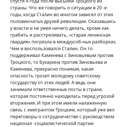
спустя 4 года после высылки Троцкого из
страны. Что же говорить о ситуации в 20 -е
годы, когда Сталин во многом зависел от этих
половинчатых друзей революции. Оказавшись
у власти и не умея ничего делать, кроме как
грабить и расстреливать, «старая ленинская
гвардия» погрязла в междуусоб-ных разборках.
Чем и воспользовался Сталин. Он то
поддерживал Каменева с Зиновьевым против
Троцкого, то Бухарина против Зиновьева и
Каменева, прекрасно понимая, какая
опасность грозит молодому советскому
государству от этих людей. А ведь они
занимали ответственные посты в стране,
которая постоянно находилась перед угрозой
вторжения. И при этом имели налаженную
связь с эмигрантом Троцким, который уже вел
переговоры о сотрудничестве с руководством
национал -социалистической партии