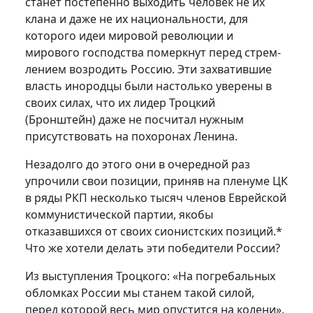
станет постепенно выходить чело­век не их
клана и даже не их национальности, для
которого идеи мировой революции и
мирового господства померкнут перед стрем­
лением возродить Россию. Эти захватившие
власть инородцы были настолько уверены в
своих силах, что их лидер Троцкий
(Бронштейн) даже не посчитал нужным
присутствовать на похоронах Ленина.
Незадолго до этого они в очередной раз
упрочили свои позиции, приняв на пленуме ЦК
в ряды РКП несколько тысяч членов Еврейс­кой
коммунистической партии, якобы
отказавшихся от своих сионистских позиций.*
Что же хотели делать эти победители России?
Из выступления Троцкого: «На погребальных
обломках России мы станем такой силой,
перед которой весь мир опустится на колени».