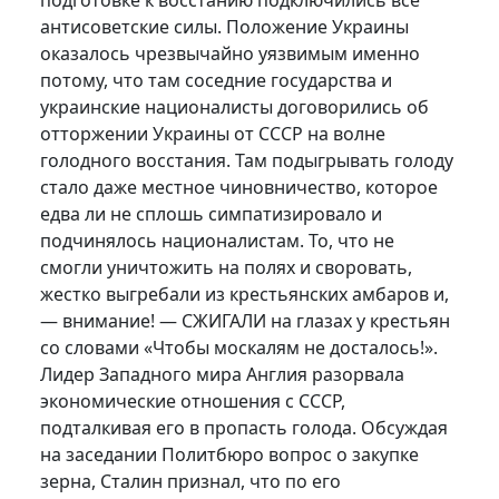
подготовке к восстанию подключились все
антисоветские силы. Положение Украины
оказалось чрезвычайно уязвимым именно
потому, что там соседние государства и
украинские националисты договорились об
отторжении Украины от СССР на волне
голодного восстания. Там подыгрывать голоду
стало даже местное чиновничество, которое
едва ли не сплошь симпатизировало и
подчинялось националистам. То, что не
смогли уничтожить на полях и своровать,
жестко выгребали из крестьянских амбаров и,
— внимание! — СЖИГАЛИ на глазах у крестьян
со словами «Чтобы москалям не досталось!».
Лидер Западного мира Англия разорвала
экономические отношения с СССР,
подталкивая его в пропасть голода. Обсуждая
на заседании Политбюро вопрос о закупке
зерна, Сталин признал, что по его