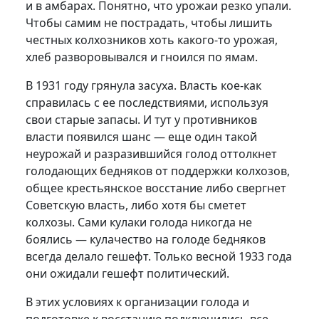
и в амбарах. Понятно, что урожаи резко упали.
Чтобы самим не пострадать, чтобы лишить
честных колхозников хоть какого-то урожая,
хлеб разворовывался и гноился по ямам.
В 1931 году грянула засуха. Власть кое-как
справилась с ее последствиями, используя
свои старые запасы. И тут у противников
власти появился шанс — еще один такой
неурожай и разразившийся голод оттолкнет
голодающих бедняков от поддержки колхозов,
общее крестьянское восстание либо свергнет
Советскую власть, либо хотя бы сметет
колхозы. Сами кулаки голода никогда не
боялись — кулачество на голоде бедняков
всегда делало гешефт. Только весной 1933 года
они ожидали гешефт политический.
В этих условиях к организации голода и