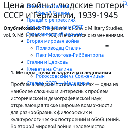
Цена войны: людские потери
Личность Сталина
СССР и Германии, 1939-1945
Живой Сталин
Правда о репрессиях
Коллективизация в СССР
Опубликовано
: The Journal of Slavic Military Studies,
Экономический подъем
vol. 9. No 1 (March 1996). Печатается с изменениями.
Вторая мировая война
Полководец Сталин
Пакт Молотова-Риббентропа
Сталин и Церковь
Клевета на Сталина
1. Методы, цели и задачи исследования
Рокоссовский vs Солженицын
Сталин, СССР — Медиатека
Проблема людских потерь в войнах — одна из
наиболее сложных и интересных проблем
исторической и демографической наук,
открывающая также широкие возможности
для разнообразных философских и
культурологических построений и обобщений.
Во второй мировой войне человечество