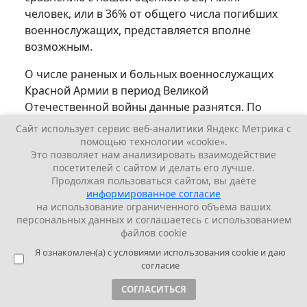
человек, или в 36% от общего числа погибших
военнослужащих, представляется вполне
возможным.
О числе раненых и больных военнослужащих
Красной Армии в период Великой
Отечественной войны данные разнятся. По
сведениям авторов книги «Гриф секретности
Сайт использует сервис веб-аналитики Яндекс Метрика с
снят» в 1941-1945 гг. с учетом войны с Японией
помощью технологии «cookie».
Это позволяет нам анализировать взаимодействие
количество пораженных в боях (раненых,
посетителей с сайтом и делать его лучше.
контуженых, обожженных и обмороженных)
Продолжая пользоваться сайтом, вы даёте
достигло 14 685 593 человек, а заболевших —
информированное согласие
7641 312 человек. Эти цифры, по утверждению
на использование ограниченного объема ваших
персональных данных и соглашаетесь с использованием
авторов книги, составляют санитарные
файлов cookie
потери, учтенные военно-медицинскими
Я ознакомлен(а) с условиями использования cookie и даю
учреждениями. Однако здесь же приводятся
согласие
противоречащие им данные о санитарных
потерях по донесениям войск — 15 296 473
СОГЛАСИТЬСЯ
пораженных в боях и 3 047 675 заболевших. В